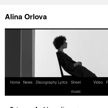
Alina Orlova
Home
News
Discography
Lyrics
Sheet
Video
P
music