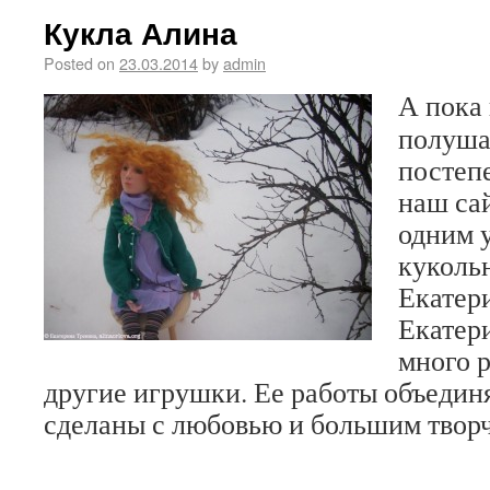
Кукла Алина
Posted on
23.03.2014
by
admin
А пока 
полуша
постеп
наш са
одним 
куколь
Екатер
Екатери
много 
другие игрушки. Ее работы объединя
сделаны с любовью и большим твор