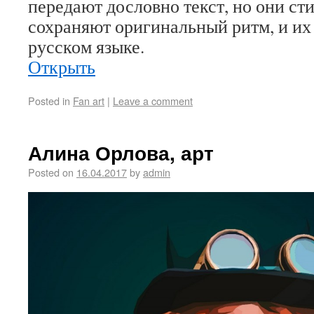
передают дословно текст, но они ст
сохраняют оригинальный ритм, и их
русском языке.
Открыть
Posted in
Fan art
|
Leave a comment
Алина Орлова, арт
Posted on
16.04.2017
by
admin