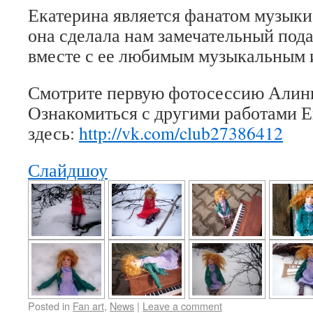
Екатерина является фанатом музык
она сделала нам замечательный под
вместе с ее любимым музыкальным 
Смотрите первую фотосессию Алины
Ознакомиться с другими работами 
здесь:
http://vk.com/club27386412
Слайдшоу
Posted in
Fan art
,
News
|
Leave a comment