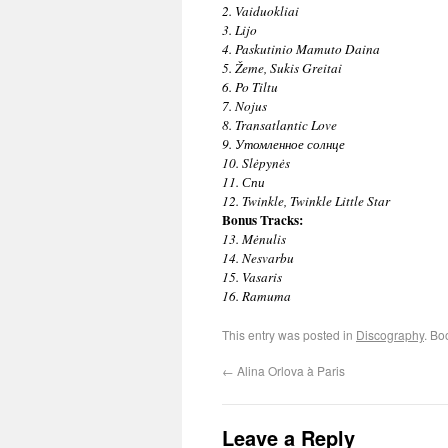
2. Vaiduokliai
3. Lijo
4. Paskutinio Mamuto Daina
5. Žeme, Sukis Greitai
6. Po Tiltu
7. Nojus
8. Transatlantic Love
9. Утомленное солнце
10. Slėpynės
11. Спи
12. Twinkle, Twinkle Little Star
Bonus Tracks:
13. Mėnulis
14. Nesvarbu
15. Vasaris
16. Ramuma
This entry was posted in
Discography
. Bo
←
Alina Orlova à Paris
Leave a Reply