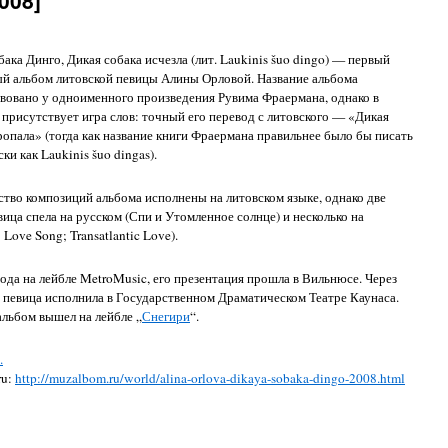
008]
бака Динго, Дикая собака исчезла (лит. Laukinis šuo dingo) — первый
й альбом литовской певицы Алины Орловой. Название альбома
вовано у одноименного произведения Рувима Фраермана, однако в
 присутствует игра слов: точный его перевод с литовского — «Дикая
ропала» (тогда как название книги Фраермана правильнее было бы писать
ки как Laukinis šuo dingas).
тво композиций альбома исполнены на литовском языке, однако две
вица спела на русском (Спи и Утомленное солнце) и несколько на
; Love Song; Transatlantic Love).
ода на лейбле MetroMusic, его презентация прошла в Вильнюсе. Через
а певица исполнила в Государственном Драматическом Театре Каунаса.
льбом вышел на лейбле „
Снегири
“.
.
ru:
http://muzalbom.ru/world/alina-orlova-dikaya-sobaka-dingo-2008.html