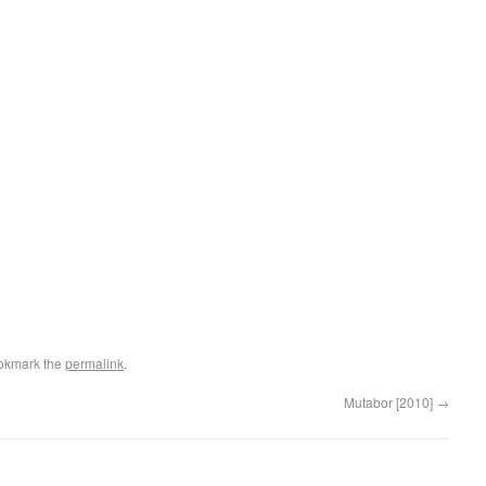
okmark the
permalink
.
Mutabor [2010]
→