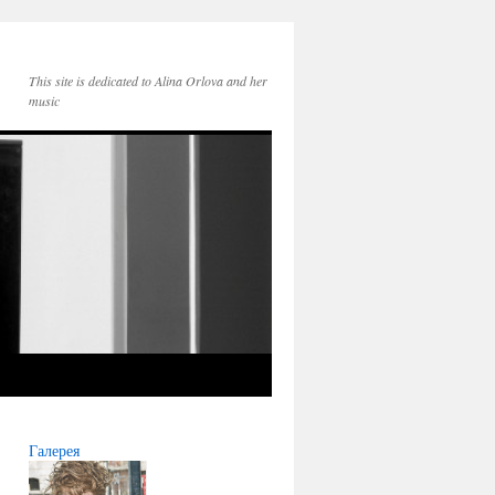
This site is dedicated to Alina Orlova and her
music
Галерея