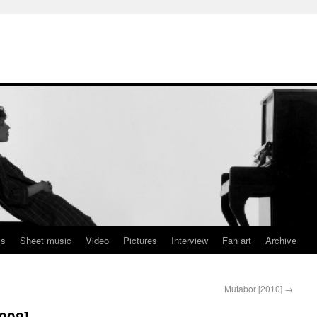
cs
Sheet music
Video
Pictures
Interview
Fan art
Archive
Mutabor [2010]
→