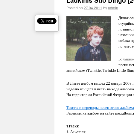
Laukinis Šuo Dingo [2
Posted on
27.04.2011
by
admin
Дикая со
студийны
позаимст
названии
собака п
по-литовс
Большинс
песни пе
английском (Twinkle, Twinkle Little Star
В Литве альбом вышел 22 января 2008 г
неделю концерт в честь выхода альбом
На территории Российской Федерации а
Тексты и переводы песен этого альбома
Рецензия на альбом на сайте muzalbom.
Tracks:
1. Lovesong