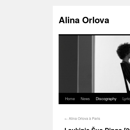
Alina Orlova
Home
News
Discography
Lyri
←
Alina Orlova à Paris