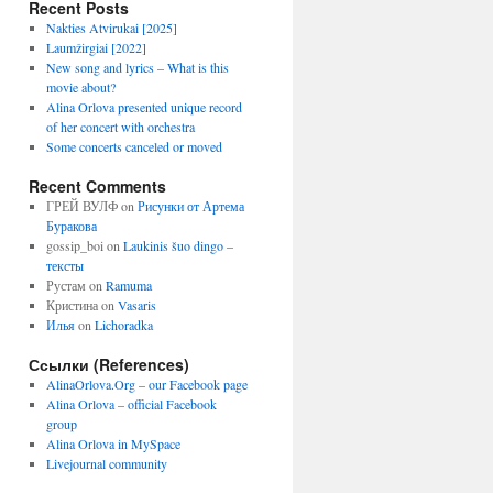
Recent Posts
Nakties Atvirukai [2025]
Laumžirgiai [2022]
New song and lyrics – What is this
movie about?
Alina Orlova presented unique record
of her concert with orchestra
Some concerts canceled or moved
Recent Comments
ГРЕЙ ВУЛФ on
Рисунки от Артема
Буракова
gossip_boi on
Laukinis šuo dingo –
тексты
Рустам on
Ramuma
Кристина on
Vasaris
Илья
on
Lichoradka
Ссылки (References)
AlinaOrlova.Org – our Facebook page
Alina Orlova – official Facebook
group
Alina Orlova in MySpace
Livejournal community