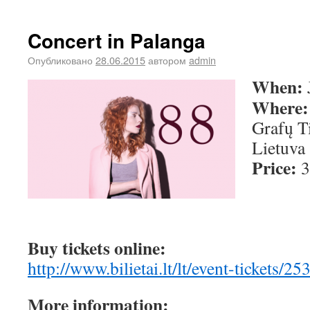
Concert in Palanga
Опубликовано
28.06.2015
автором
admin
When:
Where
Grafų Ti
Lietuva
Price:
3
Buy tickets online:
http://www.bilietai.lt/lt/event-tickets/25
More information: