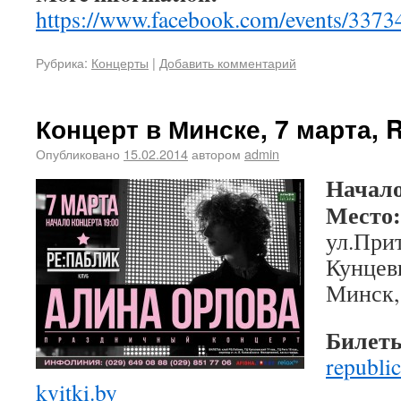
https://www.facebook.com/events/337
Рубрика:
Концерты
|
Добавить комментарий
Концерт в Минске, 7 марта, R
Опубликовано
15.02.2014
автором
admin
Начало
Место:
ул.Прит
Кунцев
Минск,
Билеты
republic
kvitki.by