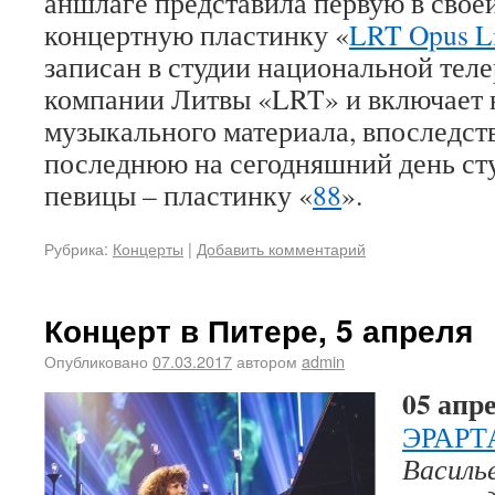
аншлаге представила первую в свое
концертную пластинку «
LRT Opus L
записан в студии национальной тел
компании Литвы «LRT» и включает 
музыкального материала, впоследст
последнюю на сегодняшний день ст
певицы – пластинку «
88
».
Рубрика:
Концерты
|
Добавить комментарий
Концерт в Питере, 5 апреля
Опубликовано
07.03.2017
автором
admin
05 апре
ЭРАРТ
Василь