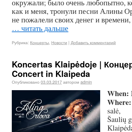
окружали; было очень любопытно, ко
как и меня, тронули песни Алины Ор
не пожалели своих денег и времени,
… читать дальше
Рубрика:
Концерты
,
Новости
|
Добавить комментарий
Koncertas Klaipėdoje | Конце
Concert in Klaipeda
Опубликовано
03.03.2017
автором
admin
When:
Where
salė,
Šaulių 
Klaipėd