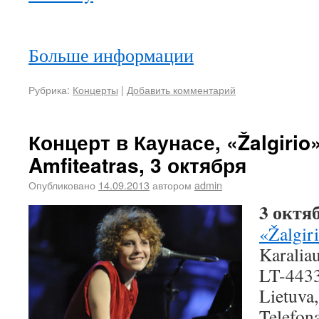
Больше информации
Рубрика:
Концерты
|
Добавить комментарий
Концерт в Каунасе, «Žalgirio
Amfiteatras, 3 октября
Опубликовано
14.09.2013
автором
admin
3 октяб
«Žalgir
Karalia
LT-443
Lietuva,
Telefon