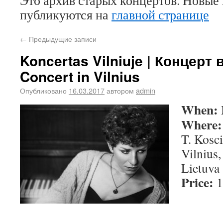
Это архив старых концертов. Новые
публикуются на
главной странице
←
Предыдущие записи
Koncertas Vilniuje | Концерт
Concert in Vilnius
Опубликовано
16.03.2017
автором
admin
When:
Where
T. Kosc
Vilnius,
Lietuva
Price: