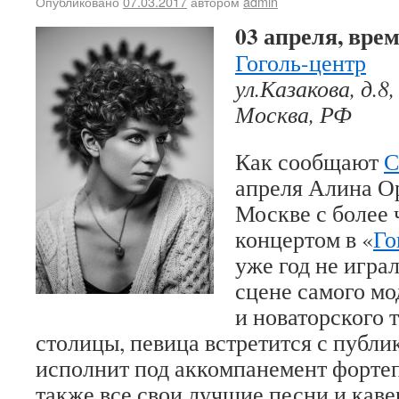
Опубликовано
07.03.2017
автором
admin
03 апреля, врем
Гоголь-центр
ул.Казакова, д.8,
Москва, РФ
Как сообщают
С
апреля Алина О
Москве с более
концертом в «
Го
уже год не играл
сцене самого мо
и новаторского 
столицы, певица встретится с публи
исполнит под аккомпанемент фортеп
также все свои лучшие песни и каве